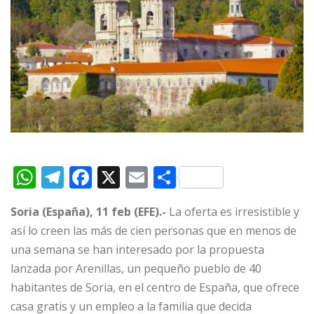
W
T
F
X
E
C
h
el
a
m
o
Soria (España), 11 feb (EFE).-
La oferta es irresistible y
at
e
c
ai
m
así lo creen las más de cien personas que en menos de
s
g
e
l
p
una semana se han interesado por la propuesta
A
ra
b
ar
lanzada por Arenillas, un pequeño pueblo de 40
p
m
o
ti
habitantes de Soria, en el centro de España, que ofrece
p
o
r
casa gratis y un empleo a la familia que decida