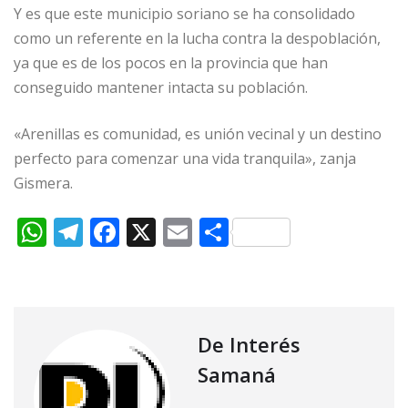
Y es que este municipio soriano se ha consolidado
como un referente en la lucha contra la despoblación,
ya que es de los pocos en la provincia que han
conseguido mantener intacta su población.
«Arenillas es comunidad, es unión vecinal y un destino
perfecto para comenzar una vida tranquila», zanja
Gismera.
W
T
F
X
E
C
h
el
a
m
o
at
e
c
ai
m
s
g
e
l
p
A
ra
b
ar
De Interés
p
m
o
ti
Samaná
p
o
r