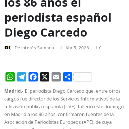
los 86 años el
periodista español
Diego Carcedo
De Interés Samaná
Abr 5, 2026
0
W
T
F
X
E
C
h
el
a
m
o
Madrid.-
El periodista Diego Carcedo que, entre otros
at
e
c
ai
m
cargos fue director de los Servicios Informativos de la
s
g
e
l
p
televisión pública española (TVE), falleció este domingo
A
ra
b
ar
en Madrid a los 86 años, confirmaron fuentes de la
p
m
o
ti
Asociación de Periodistas Europeos (APE), de cuya