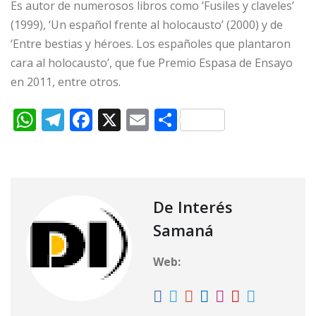
Es autor de numerosos libros como ‘Fusiles y claveles’
(1999), ‘Un español frente al holocausto’ (2000) y de
‘Entre bestias y héroes. Los españoles que plantaron
cara al holocausto’, que fue Premio Espasa de Ensayo
en 2011, entre otros.
W
T
F
X
E
C
h
el
a
m
o
at
e
c
ai
m
s
g
e
l
p
A
ra
b
ar
De Interés
p
m
o
ti
Samaná
p
o
r
Web:
k