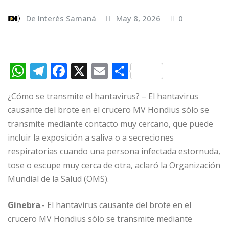
De Interés Samaná
May 8, 2026
0
W
T
F
X
E
C
h
el
a
m
o
¿Cómo se transmite el hantavirus? – El hantavirus
at
e
c
ai
m
causante del brote en el crucero MV Hondius sólo se
s
g
e
l
p
transmite mediante contacto muy cercano, que puede
A
ra
b
ar
incluir la exposición a saliva o a secreciones
p
m
o
ti
respiratorias cuando una persona infectada estornuda,
p
o
r
tose o escupe muy cerca de otra, aclaró la Organización
Mundial de la Salud (OMS).
k
Ginebra
.- El hantavirus causante del brote en el
crucero MV Hondius sólo se transmite mediante