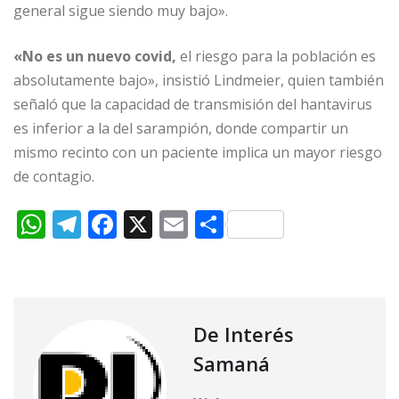
general sigue siendo muy bajo».
«No es un nuevo covid,
el riesgo para la población es
absolutamente bajo», insistió Lindmeier, quien también
señaló que la capacidad de transmisión del hantavirus
es inferior a la del sarampión, donde compartir un
mismo recinto con un paciente implica un mayor riesgo
de contagio.
W
T
F
X
E
C
h
el
a
m
o
at
e
c
ai
m
s
g
e
l
p
A
ra
b
ar
De Interés
p
m
o
ti
Samaná
p
o
r