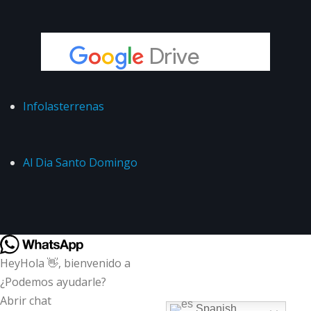
Infolasterrenas
Al Dia Santo Domingo
Hey
Hola
👋, bienvenido a
¿Podemos ayudarle?
Abrir chat
Spanish