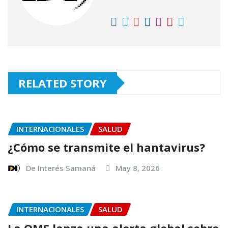
k
RELATED STORY
INTERNACIONALES
SALUD
¿Cómo se transmite el hantavirus?
De Interés Samaná
May 8, 2026
INTERNACIONALES
SALUD
La OMS lanza una alerta global sobre