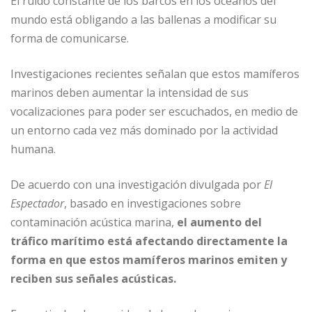
p
m
o
ti
El ruido constante de los barcos en los océanos del
mundo está obligando a las ballenas a modificar su
p
o
r
forma de comunicarse.
k
Investigaciones recientes señalan que estos mamíferos
marinos deben aumentar la intensidad de sus
vocalizaciones para poder ser escuchados, en medio de
un entorno cada vez más dominado por la actividad
humana.
De acuerdo con una investigación divulgada por
El
Espectador
, basado en investigaciones sobre
contaminación acústica marina,
el aumento del
tráfico marítimo está afectando directamente la
forma en que estos mamíferos marinos emiten y
reciben sus señales acústicas.