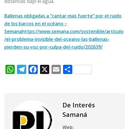
distancias bajo el agua.
Ballenas obligadas a “cantar más fuerte” por el ruido
de los barcos en el océano –
Semanahttps://www.semana.com/sostenible/articulo
/el-problema-invisible-del-oceano-las-ballenas-
pierden-su-voz-por-culpa-del-ruido/202639/
W
T
F
X
E
C
h
el
a
m
o
at
e
c
ai
m
s
g
e
l
p
A
ra
b
ar
De Interés
p
m
o
ti
Samaná
p
o
r
Web: