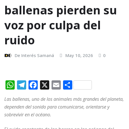
ballenas pierden su
voz por culpa del
ruido
De Interés Samaná
May 10, 2026
0
W
T
F
X
E
C
h
el
a
m
o
Las ballenas, uno de los animales más grandes del planeta,
at
e
c
ai
m
dependen del sonido para comunicarse, orientarse y
s
g
e
l
p
sobrevivir en el océano.
A
ra
b
ar