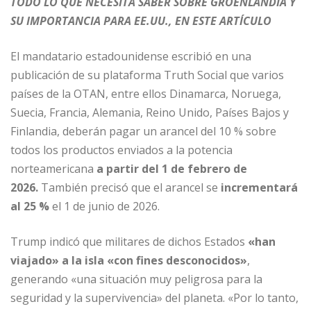
TODO LO QUE NECESITA SABER SOBRE GROENLANDIA Y
k
SU IMPORTANCIA PARA EE.UU., EN ESTE ARTÍCULO
El mandatario estadounidense escribió en una
publicación de su plataforma Truth Social que varios
países de la OTAN, entre ellos Dinamarca, Noruega,
Suecia, Francia, Alemania, Reino Unido, Países Bajos y
Finlandia, deberán pagar un arancel del 10 % sobre
todos los productos enviados a la potencia
norteamericana
a partir del 1 de febrero de
2026.
También precisó que el arancel se
incrementará
al 25 %
el 1 de junio de 2026.
Trump indicó que militares de dichos Estados
«han
viajado» a la isla «con fines desconocidos»
,
generando «una situación muy peligrosa para la
seguridad y la supervivencia» del planeta. «Por lo tanto,