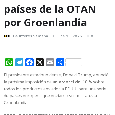
países de la OTAN
por Groenlandia
De Interés Samaná
Ene 18, 2026
0
W
T
F
X
E
C
h
el
a
m
o
El presidente estadounidense, Donald Trump, anunció
at
e
c
ai
m
la próxima imposición de
un arancel del 10 %
sobre
s
g
e
l
p
todos los productos enviados a EE.UU. para una serie
A
ra
b
ar
de países europeos que enviaron sus militares a
p
m
o
ti
Groenlandia.
p
o
r