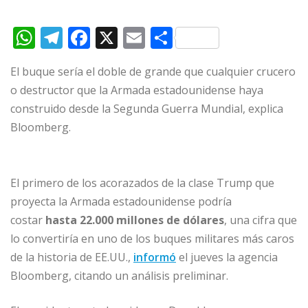
W
T
F
X
E
C
h
el
a
m
o
El buque sería el doble de grande que cualquier crucero
at
e
c
ai
m
o destructor que la Armada estadounidense haya
s
g
e
l
p
construido desde la Segunda Guerra Mundial, explica
A
ra
b
ar
Bloomberg.
p
m
o
ti
p
o
r
El primero de los acorazados de la clase Trump que
k
proyecta la Armada estadounidense podría
costar
hasta 22.000 millones de dólares
, una cifra que
lo convertiría en uno de los buques militares más caros
de la historia de EE.UU.,
informó
el jueves la agencia
Bloomberg, citando un análisis preliminar.