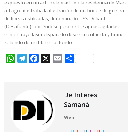
expuesto en un acto celebrado en la residencia de Mar-
a-Lago mostraba la ilustración de un buque de guerra
de líneas estilizadas, denominado USS Defiant
(Desafiante), abriéndose paso entre aguas agitadas
con un rayo láser disparado desde su cubierta y humo
saliendo de un blanco al fondo.
W
T
F
X
E
C
h
el
a
m
o
at
e
c
ai
m
s
g
e
l
p
A
ra
b
ar
De Interés
p
m
o
ti
Samaná
p
o
r
Web:
k