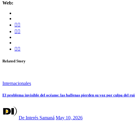
Web:
Related Story
Internacionales
El problema invisible del océano: las ballenas pierden su voz por culpa del ru
De Interés Samaná
May 10, 2026