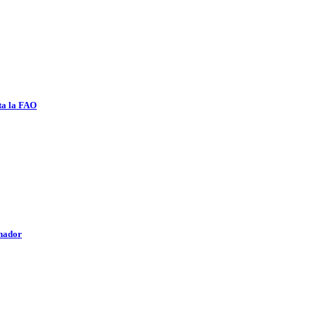
ta la FAO
anador