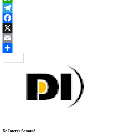
WhatsApp
Telegram
Facebook
X
Email
Compartir
De Interés Samaná