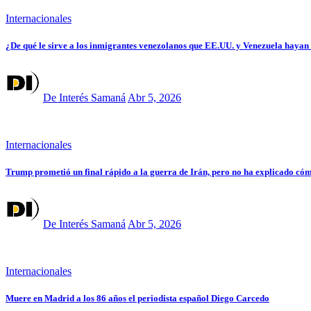
Internacionales
¿De qué le sirve a los inmigrantes venezolanos que EE.UU. y Venezuela hayan 
De Interés Samaná
Abr 5, 2026
Internacionales
Trump prometió un final rápido a la guerra de Irán, pero no ha explicado có
De Interés Samaná
Abr 5, 2026
Internacionales
Muere en Madrid a los 86 años el periodista español Diego Carcedo