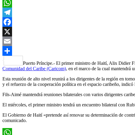
WhatsApp
Telegram
Facebook
X
Email
Compartir
Puerto Príncipe.- El primer ministro de Haití, Alix Didier 
Comunidad del Caribe (Caricom)
, en el marco de la cual mantendrá 
Esta reunión de alto nivel reunirá a los dirigentes de la región en torn
y el refuerzo de la cooperación política en el espacio caribeño, indic
Fils-Aimé mantendrá reuniones bilaterales con varios dirigentes carib
El miércoles, el primer ministro tendrá un encuentro bilateral con Rubio
El Gobierno de Haití «pretende así renovar su determinación de contribu
comunicado.