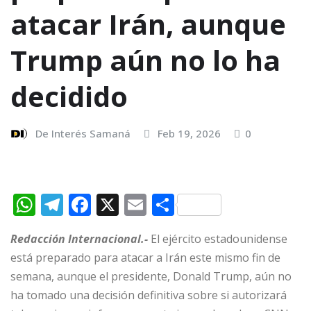
atacar Irán, aunque
Trump aún no lo ha
decidido
De Interés Samaná
Feb 19, 2026
0
W
T
F
X
E
C
h
el
a
m
o
Redacción Internacional.-
El ejército estadounidense
at
e
c
ai
m
está preparado para atacar a Irán este mismo fin de
s
g
e
l
p
semana, aunque el presidente, Donald Trump, aún no
A
ra
b
ar
ha tomado una decisión definitiva sobre si autorizará