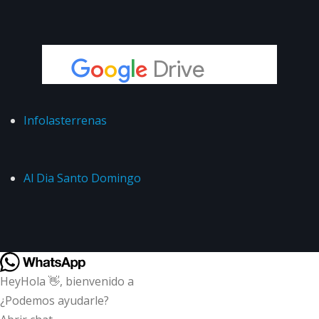
Infolasterrenas
Al Dia Santo Domingo
Hey
Hola
👋, bienvenido a
¿Podemos ayudarle?