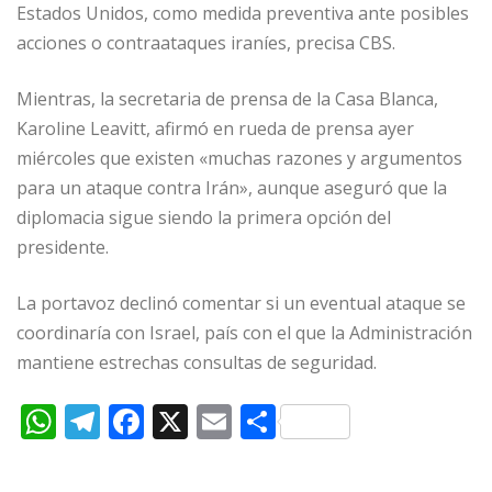
Estados Unidos, como medida preventiva ante posibles
acciones o contraataques iraníes, precisa CBS.
Mientras, la secretaria de prensa de la Casa Blanca,
Karoline Leavitt, afirmó en rueda de prensa ayer
miércoles que existen «muchas razones y argumentos
para un ataque contra Irán», aunque aseguró que la
diplomacia sigue siendo la primera opción del
presidente.
La portavoz declinó comentar si un eventual ataque se
coordinaría con Israel, país con el que la Administración
mantiene estrechas consultas de seguridad.
W
T
F
X
E
C
h
el
a
m
o
at
e
c
ai
m