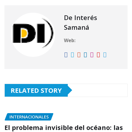
s
g
e
l
p
A
ra
b
ar
De Interés
p
m
o
ti
Samaná
p
o
r
Web:
k
RELATED STORY
INTERNACIONALES
El problema invisible del océano: las