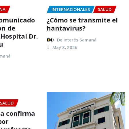
NA
INTERNACIONALES
SALUD
Comunicado
¿Cómo se transmite el
on de
hantavirus?
Hospital Dr.
De Interés Samaná
u
May 8, 2026
amaná
SALUD
ca confirma
por