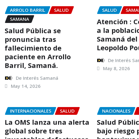
ARROLO BARRIL
SALUD
SALUD
SAMA
SAMANA
Atención : 
a la poblaci
Salud Pública se
Samaná del 
pronuncia tras
Leopoldo Po
fallecimiento de
paciente en Arrollo
De Interés S
Barril, Samaná.
May 8, 2026
De Interés Samaná
May 14, 2026
INTERNACIONALES
SALUD
NACIONALES
La OMS lanza una alerta
Salud Públi
global sobre tres
bajo riesgo 