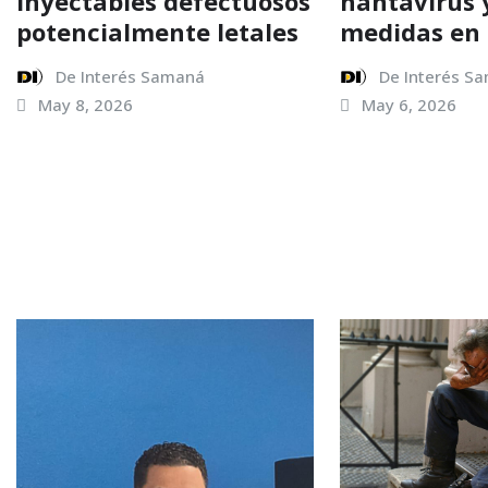
inyectables defectuosos
hantavirus 
potencialmente letales
medidas en
De Interés Samaná
De Interés S
May 8, 2026
May 6, 2026