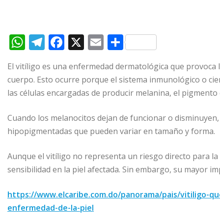
W
T
F
X
E
C
h
el
a
m
o
El vitíligo es una enfermedad dermatológica que provoca 
at
e
c
ai
m
cuerpo. Esto ocurre porque el sistema inmunológico o cie
s
g
e
l
p
las células encargadas de producir melanina, el pigmento q
A
ra
b
ar
p
m
o
ti
Cuando los melanocitos dejan de funcionar o disminuyen, l
hipopigmentadas que pueden variar en tamaño y forma.
p
o
r
k
Aunque el vitíligo no representa un riesgo directo para l
sensibilidad en la piel afectada. Sin embargo, su mayor im
https://www.elcaribe.com.do/panorama/pais/vitiligo-q
enfermedad-de-la-piel