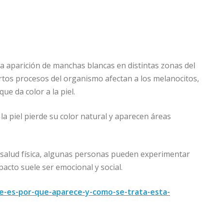
la aparición de manchas blancas en distintas zonas del
rtos procesos del organismo afectan a los melanocitos,
ue da color a la piel.
a piel pierde su color natural y aparecen áreas
a salud física, algunas personas pueden experimentar
pacto suele ser emocional y social.
ue-es-por-que-aparece-y-como-se-trata-esta-