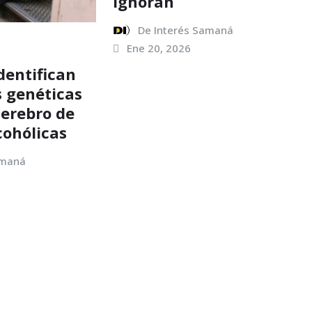
ignoran
De Interés Samaná
Ene 20, 2026
identifican
s genéticas
cerebro de
cohólicas
amaná