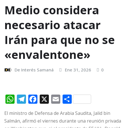
Medio considera
necesario atacar
Irán para que no se
«envalentone»
De Interés Samaná
Ene 31, 2026
0
W
T
F
X
E
C
h
el
a
m
o
El ministro de Defensa de Arabia Saudita, Jalid bin
at
e
c
ai
m
Salmán, afirmó el viernes durante una reunión privada
s
g
e
l
p