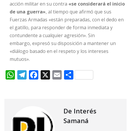
acción militar en su contra
«se considerará el inicio
de una guerra»
, al tiempo que afirmó que sus
Fuerzas Armadas «están preparadas, con el dedo en
el gatillo, para responder de forma inmediata y
contundente a cualquier agresión». Sin
embargo, expresó su disposición a mantener un
«diálogo basado en el respeto y los intereses
mutuos».
W
T
F
X
E
C
h
el
a
m
o
at
e
c
ai
m
s
g
e
l
p
A
ra
b
ar
De Interés
p
m
o
ti
Samaná
p
o
r