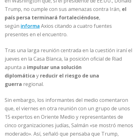
en Washington que, si el presidente de EE.UU., Donald
A
ra
b
ar
Trump, no cumple con sus amenazas contra Irán,
el
p
m
o
ti
país persa terminará fortaleciéndose
,
p
o
r
según
informa
Axios citando a cuatro fuentes
presentes en el encuentro.
k
Tras una larga reunión centrada en la cuestión iraní el
jueves en la Casa Blanca, la posición oficial de Riad
apunta a
impulsar una solución
diplomática
y
reducir el riesgo de una
guerra
regional.
Sin embargo, los informantes del medio comentaron
que, el viernes en otra reunión con un grupo de unos
15 expertos en Oriente Medio y representantes de
cinco organizaciones judías, Salmán «se mostró menos
moderado». Así, señaló que pensaba que Trump,