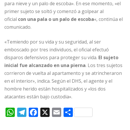
para nieve y un palo de escoba». En ese momento, «el
primer sujeto se soltó y comenzó a golpear al
oficial
con una pala o un palo de escoba
«, continúa el
comunicado.
«Temiendo por su vida y su seguridad, al ser
emboscado por tres individuos, el oficial efectuó
disparos defensivos para proteger su vida.
El sujeto
inicial fue alcanzado en una pierna
. Los tres sujetos
corrieron de vuelta al apartamento y se atrincheraron
en el interior», indica. Según el DHS, el agente y el
hombre herido están hospitalizados y «los dos
atacantes están bajo custodia».
W
T
F
X
E
C
h
el
a
m
o