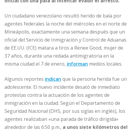
oficial con una pala al intentar evadir el arresto.
A
ra
b
ar
p
m
o
ti
Un ciudadano venezolano resultó herido de bala por
agentes federales la noche del miércoles en el norte de
p
o
r
Mineápolis, exactamente una semana después que un
k
oficial del Servicio de Inmigración y Control de Aduanas
de EE.UU. (ICE) matara a tiros a Renee Good, mujer de
37 años, durante una redada antimigratoria en la
misma ciudad el 7 de enero,
informan
medios locales.
Algunos reportes
indican
que la persona herida fue un
adolescente. El nuevo incidente desató de inmediato
protestas contra la actuación de los agentes de
inmigración en la ciudad. Según el Departamento de
Seguridad Nacional (DHS, por sus siglas en inglés), los
agentes realizaban «una parada de tráfico dirigida»
alrededor de las 6:50 p.m.,
a unos siete kilómetros del