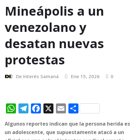
Mineápolis a un
venezolano y
desatan nuevas
protestas
De Interés Samaná
Ene 15, 2026
0
W
T
F
X
E
C
h
el
a
m
o
Algunos reportes indican que la persona herida es
at
e
c
ai
m
un adolescente, que supuestamente atacó a un
s
g
e
l
p