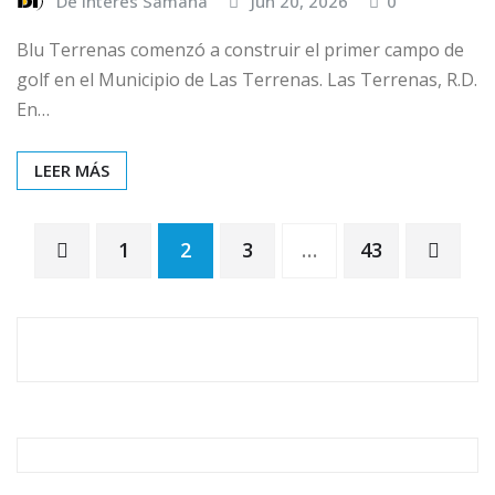
De Interés Samaná
Jun 20, 2026
0
Blu Terrenas comenzó a construir el primer campo de
golf en el Municipio de Las Terrenas. Las Terrenas, R.D.
En…
LEER MÁS
1
2
3
…
43