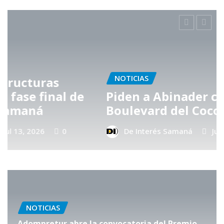
NOTICIAS
e
Piden a Abinader construir
Boulevard del Coco en Samaná
De Interés Samaná
Jul 13, 2026
0
NOTICIAS
Adompretur abre la convocatoria del Premio