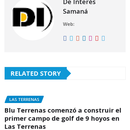
p
o
r
De Interés
k
Samaná
Web:
RELATED STORY
LAS TERRENAS
Blu Terrenas comenzó a construir el
primer campo de golf de 9 hoyos en
Las Terrenas