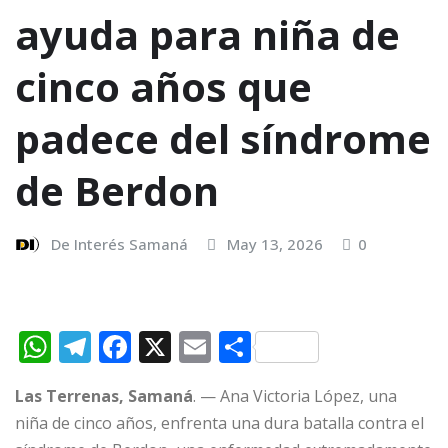
ayuda para niña de
cinco años que
padece del síndrome
de Berdon
De Interés Samaná
May 13, 2026
0
W
T
F
X
E
C
h
el
a
m
o
Las Terrenas, Samaná
. — Ana Victoria López, una
at
e
c
ai
m
niña de cinco años, enfrenta una dura batalla contra el
s
g
e
l
p