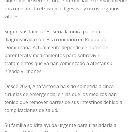
síndrome de Berdon, una enfermedad extremadamente
A
ra
b
ar
rara que afecta el sistema digestivo y otros órganos
p
m
o
ti
vitales.
p
o
r
Según sus familiares, sería la única paciente
k
diagnosticada con esta condición en República
Dominicana. Actualmente depende de nutrición
parenteral y medicamentos para sobrevivir,
tratamientos que ya han comenzado a afectar su
hígado y riñones.
Desde 2024, Ana Victoria ha sido sometida a cinco
cirugías de emergencia, en las que los médicos han
tenido que remover partes de sus intestinos debido a
complicaciones de salud.
Su familia solicita ayuda urgente para trasladarla al