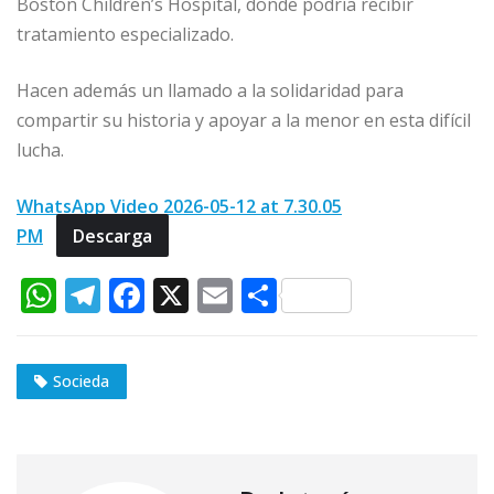
Boston Children’s Hospital, donde podría recibir
tratamiento especializado.
Hacen además un llamado a la solidaridad para
compartir su historia y apoyar a la menor en esta difícil
lucha.
WhatsApp Video 2026-05-12 at 7.30.05
PM
Descarga
W
T
F
X
E
C
h
el
a
m
o
at
e
c
ai
m
Socieda
s
g
e
l
p
A
ra
b
ar
p
m
o
ti