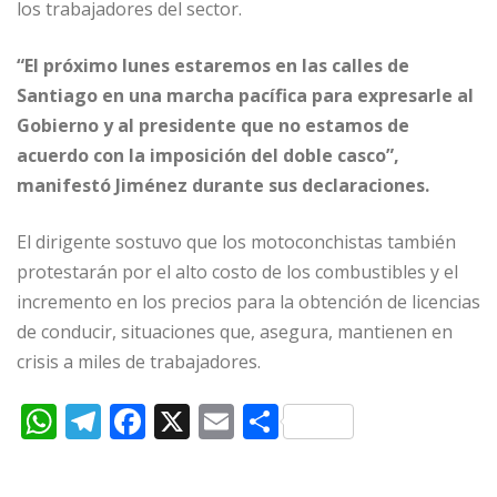
los trabajadores del sector.
“El próximo lunes estaremos en las calles de
Santiago en una marcha pacífica para expresarle al
Gobierno y al presidente que no estamos de
acuerdo con la imposición del doble casco”,
manifestó Jiménez durante sus declaraciones.
El dirigente sostuvo que los motoconchistas también
protestarán por el alto costo de los combustibles y el
incremento en los precios para la obtención de licencias
de conducir, situaciones que, asegura, mantienen en
crisis a miles de trabajadores.
W
T
F
X
E
C
h
el
a
m
o
at
e
c
ai
m