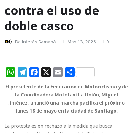
contra el uso de
doble casco
De Interés Samaná
May 13, 2026
0
W
T
F
X
E
C
h
el
a
m
o
El presidente de la Federación de Motociclismo y de
at
e
c
ai
m
la Coordinadora Mototaxi La Unión, Miguel
s
g
e
l
p
Jiménez, anunció una marcha pacífica el próximo
A
ra
b
ar
lunes 18 de mayo en la ciudad de Santiago.
p
m
o
ti
La protesta es en rechazo a la medida que busca
p
o
r