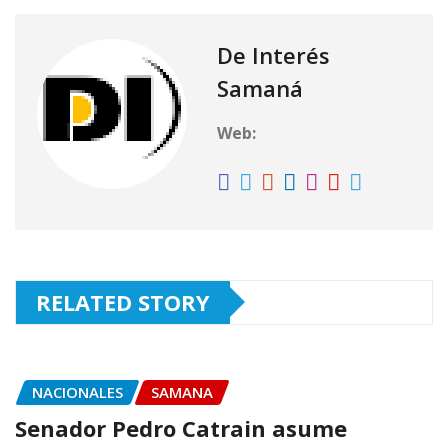
s
g
e
l
p
A
ra
b
ar
De Interés
p
m
o
ti
Samaná
p
o
r
Web:
k
RELATED STORY
NACIONALES
SAMANA
Senador Pedro Catrain asume