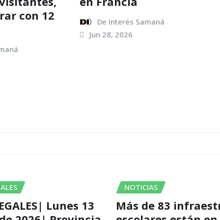
visitantes,
en Francia
rar con 12
De Interés Samaná
Jun 28, 2026
amaná
GALES
NOTICIAS
EGALES| Lunes 13
Más de 83 infraest
 de 2026| Provincia
escolares están en