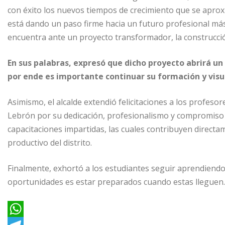
k
a
con éxito los nuevos tiempos de crecimiento que se aprox
está dando un paso firme hacia un futuro profesional má
r
encuentra ante un proyecto transformador, la construcción
t
i
En sus palabras, expresó que dicho proyecto abrirá un
r
por ende es importante continuar su formación y visua
Asimismo, el alcalde extendió felicitaciones a los profesores
Lebrón por su dedicación, profesionalismo y compromiso c
capacitaciones impartidas, las cuales contribuyen directam
productivo del distrito.
Finalmente, exhortó a los estudiantes seguir aprendiend
oportunidades es estar preparados cuando estas lleguen.
W