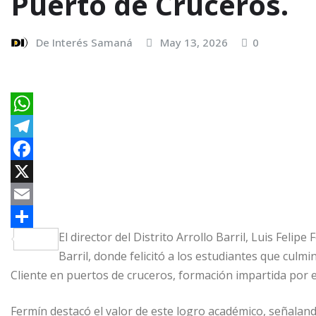
Puerto de Cruceros.
De Interés Samaná
May 13, 2026
0
W
h
T
a
e
F
t
l
a
X
s
e
c
E
El director del Distrito Arrollo Barril, Luis Felip
A
g
e
m
C
Barril, donde felicitó a los estudiantes que culm
p
r
b
a
o
Cliente en puertos de cruceros, formación impartida por e
p
a
o
i
m
m
o
l
p
Fermín destacó el valor de este logro académico, señaland