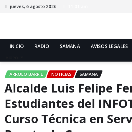
Saltar
jueves, 6 agosto 2026
11:01 am
al
contenido
INICIO
RADIO
SAMANA
AVISOS LEGALES
Vídeo
ARROLO BARRIL
NOTICIAS
SAMANA
Alcalde Luis Felipe Fe
Estudiantes del INFOT
Curso Técnica en Servi