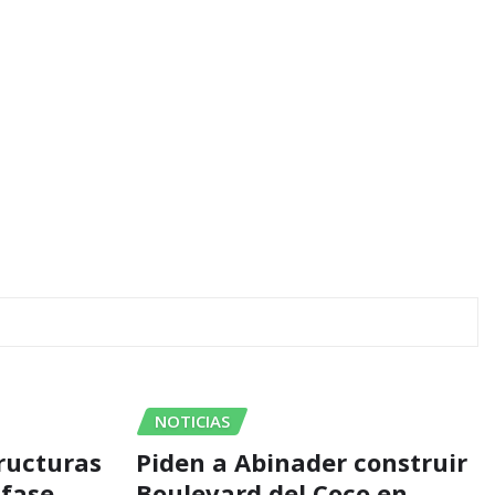
NOTICIAS
ructuras
Piden a Abinader construir
 fase
Boulevard del Coco en