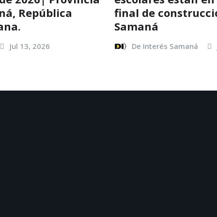
ná, República
final de construcc
ana.
Samaná
Jul 13, 2026
De Interés Samaná