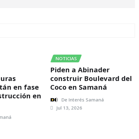
NOTICIAS
Piden a Abinader
turas
construir Boulevard del
stán en fase
Coco en Samaná
strucción en
De Interés Samaná
Jul 13, 2026
amaná