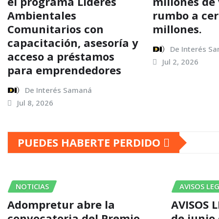
el programa Líderes
millones de 
Ambientales
rumbo a cer
Comunitarios con
millones.
capacitación, asesoría y
De Interés S
acceso a préstamos
Jul 2, 2026
para emprendedores
De Interés Samaná
Jul 8, 2026
PUEDES HABERTE PERDIDO
NOTICIAS
AVISOS LE
Adompretur abre la
AVISOS L
convocatoria del Premio
de junio