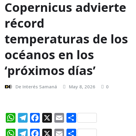
Copernicus advierte
récord
temperaturas de los
océanos en los
‘próximos días’
De Interés Samaná
May 8, 2026
0
W
T
F
X
E
C
h
el
a
m
o
W
T
F
X
E
C