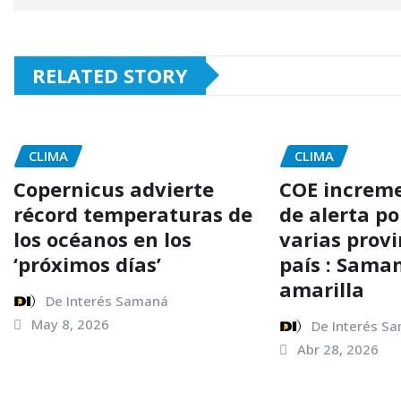
r
RELATED STORY
CLIMA
CLIMA
Copernicus advierte
COE increme
récord temperaturas de
de alerta po
los océanos en los
varias provi
‘próximos días’
país : Sama
amarilla
De Interés Samaná
May 8, 2026
De Interés S
Abr 28, 2026