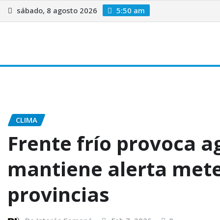
Saltar
sábado, 8 agosto 2026
5:50 am
al
contenido
Inicio
Radio
Samana
Avisos Legales
Noticias
N
CLIMA
Frente frío provoca a
mantiene alerta mete
provincias