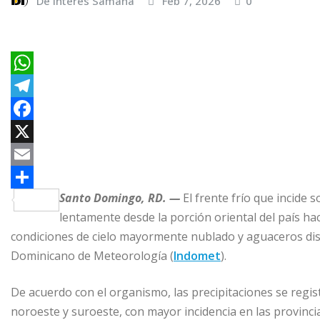
De Interés Samaná
Feb 7, 2026
0
W
h
T
a
e
F
t
l
a
X
s
e
c
E
Santo Domingo, RD. —
El frente frío que incide 
A
g
e
m
C
lentamente desde la porción oriental del país ha
p
r
b
a
o
condiciones de cielo mayormente nublado y aguaceros disp
p
a
o
i
m
Dominicano de Meteorología (
Indomet
).
m
o
l
p
k
a
De acuerdo con el organismo, las precipitaciones se regis
noroeste y suroeste, con mayor incidencia en las provinci
r