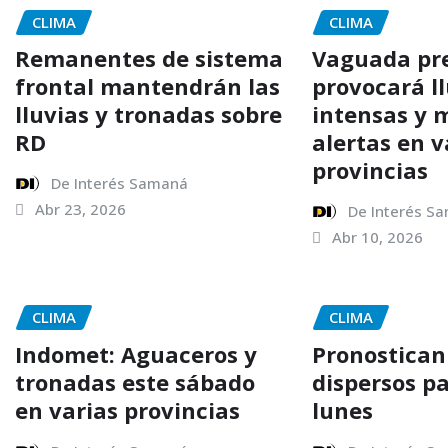
CLIMA
CLIMA
Remanentes de sistema
Vaguada pre
frontal mantendrán las
provocará l
lluvias y tronadas sobre
intensas y 
RD
alertas en v
provincias
De Interés Samaná
Abr 23, 2026
De Interés S
Abr 10, 2026
CLIMA
CLIMA
Indomet: Aguaceros y
Pronostican
tronadas este sábado
dispersos p
en varias provincias
lunes