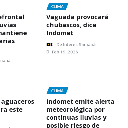
CLIMA
frontal
Vaguada provocará
luvias
chubascos, dice
mantiene
Indomet
arias
De Interés Samaná
Feb 19, 2026
amaná
CLIMA
 aguaceros
Indomet emite alerta
ara este
meteorológica por
continuas lluvias y
posible riesgo de