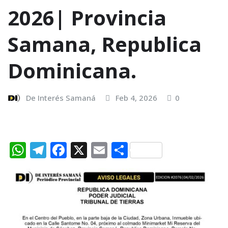
2026| Provincia
Samana, Republica
Dominicana.
De Interés Samaná
Feb 4, 2026
0
W
T
F
X
E
C
h
el
a
m
o
at
e
c
ai
m
s
g
e
l
p
A
ra
b
ar