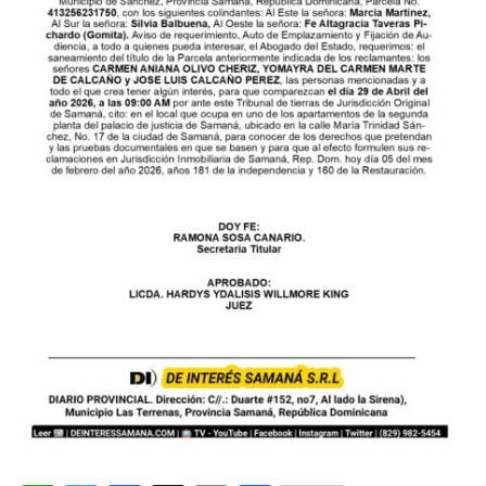
p
m
o
ti
p
o
r
k