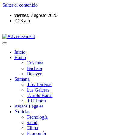
Saltar al contenido
viernes, 7 agosto 2026
2:23 am
Inicio
Radio
Cristiana
Bachata
De ayer
Samana
Las Terrenas
Las Galeras
Arrolo Barril
El Limón
Avisos Legales
Noticias
Tecnología
Salud
Clima
Economía