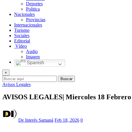
Deportes
Politica
Nacionales
Provincias
Internacionales
Turismo
Sociales
Editorial
Vídeo
Audio
Imagen
Spanish
×
Buscar
Avisos Legales
AVISOS LEGALES| Miercoles 18 Febrero 2
De Interés Samaná
Feb 18, 2026
0