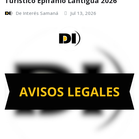
Turístico Epifanio Lantigua 2026
De Interés Samaná
Jul 13, 2026