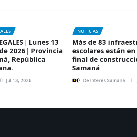
GALES
NOTICIAS
EGALES| Lunes 13
Más de 83 infraest
 de 2026| Provincia
escolares están en
ná, República
final de construcc
ana.
Samaná
Jul 13, 2026
De Interés Samaná