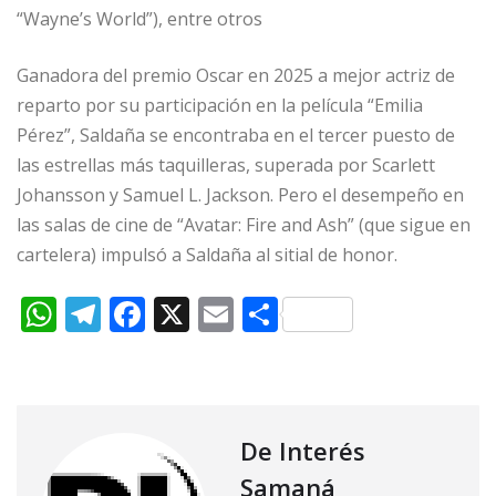
“Wayne’s World”), entre otros
Ganadora del premio Oscar en 2025 a mejor actriz de
reparto por su participación en la película “Emilia
Pérez”, Saldaña se encontraba en el tercer puesto de
las estrellas más taquilleras, superada por Scarlett
Johansson y Samuel L. Jackson. Pero el desempeño en
las salas de cine de “Avatar: Fire and Ash” (que sigue en
cartelera) impulsó a Saldaña al sitial de honor.
W
T
F
X
E
C
h
el
a
m
o
at
e
c
ai
m
s
g
e
l
p
A
ra
b
ar
De Interés
p
m
o
ti
Samaná