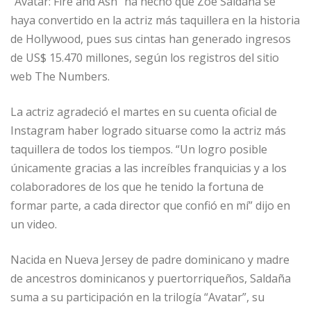
“Avatar: Fire and Ash” ha hecho que Zoe Saldaña se
A
ra
b
ar
haya convertido en la actriz más taquillera en la historia
p
m
o
ti
de Hollywood, pues sus cintas han generado ingresos
p
o
r
de US$ 15.470 millones, según los registros del sitio
web The Numbers.
k
La actriz agradeció el martes en su cuenta oficial de
Instagram haber logrado situarse como la actriz más
taquillera de todos los tiempos. “Un logro posible
únicamente gracias a las increíbles franquicias y a los
colaboradores de los que he tenido la fortuna de
formar parte, a cada director que confió en mí” dijo en
un video.
Nacida en Nueva Jersey de padre dominicano y madre
de ancestros dominicanos y puertorriqueños, Saldaña
suma a su participación en la trilogía “Avatar”, su