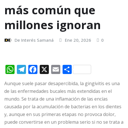
más común que
millones ignoran
De Interés Samaná
Ene 20, 2026
0
W
T
F
X
E
C
h
el
a
m
o
Aunque suele pasar desapercibida, la gingivitis es una
at
e
c
ai
m
de las enfermedades bucales más extendidas en el
s
g
e
l
p
mundo. Se trata de una inflamación de las encías
A
ra
b
ar
causada por la acumulación de bacterias en los dientes
p
m
o
ti
y, aunque en sus primeras etapas no provoca dolor,
p
o
r
puede convertirse en un problema serio si no se trata a