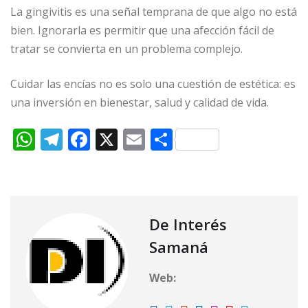
La gingivitis es una señal temprana de que algo no está
bien. Ignorarla es permitir que una afección fácil de
tratar se convierta en un problema complejo.
Cuidar las encías no es solo una cuestión de estética: es
una inversión en bienestar, salud y calidad de vida.
W
T
F
X
E
C
h
el
a
m
o
at
e
c
ai
m
s
g
e
l
p
A
ra
b
ar
De Interés
p
m
o
ti
Samaná
p
o
r
Web:
k