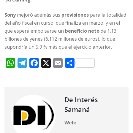
Sony
mejoró además sus
previsiones
para la totalidad
del año fiscal en curso, que finaliza en marzo, y en el
que espera embolsarse un
beneficio neto
de 1,13
billones de yenes (6.112 millones de euros), lo que
supondría un 5,9 % más que el ejercicio anterior.
W
T
F
X
E
C
h
el
a
m
o
at
e
c
ai
m
s
g
e
l
p
A
ra
b
ar
De Interés
p
m
o
ti
Samaná
p
o
r
Web:
k