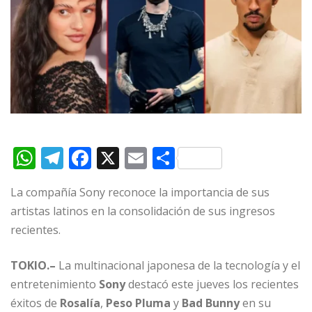
W
T
F
X
E
C
h
el
a
m
o
La compañía Sony reconoce la importancia de sus
at
e
c
ai
m
artistas latinos en la consolidación de sus ingresos
s
g
e
l
p
recientes.
A
ra
b
ar
p
m
o
ti
TOKIO.–
La multinacional japonesa de la tecnología y el
entretenimiento
p
o
Sony
destacó este jueves los recientes
r
éxitos de
Rosalía
,
Peso Pluma
y
Bad Bunny
en su