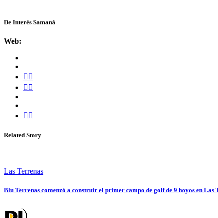
De Interés Samaná
Web:
Related Story
Las Terrenas
Blu Terrenas comenzó a construir el primer campo de golf de 9 hoyos en Las 