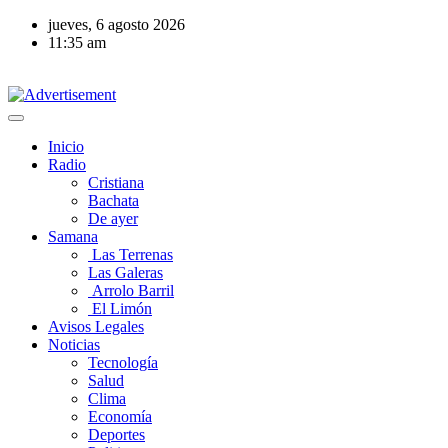
Saltar
jueves, 6 agosto 2026
al
11:35 am
contenido
Inicio
Radio
Cristiana
Bachata
De ayer
Samana
Las Terrenas
Las Galeras
Arrolo Barril
El Limón
Avisos Legales
Noticias
Tecnología
Salud
Clima
Economía
Deportes