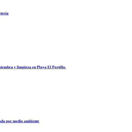
etería
embra y limpieza en Playa El Portillo.
nada por medio ambiente