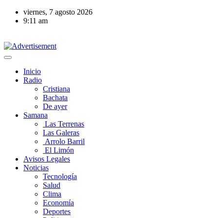
viernes, 7 agosto 2026
9:11 am
Inicio
Radio
Cristiana
Bachata
De ayer
Samana
Las Terrenas
Las Galeras
Arrolo Barril
El Limón
Avisos Legales
Noticias
Tecnología
Salud
Clima
Economía
Deportes