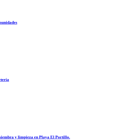
omunidades
etería
embra y limpieza en Playa El Portillo.