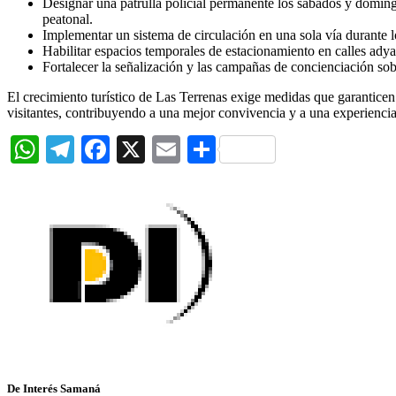
Designar una patrulla policial permanente los sábados y domingos
peatonal.
Implementar un sistema de circulación en una sola vía durante 
Habilitar espacios temporales de estacionamiento en calles adyac
Fortalecer la señalización y las campañas de concienciación sob
El crecimiento turístico de Las Terrenas exige medidas que garanticen 
visitantes, contribuyendo a una mejor convivencia y a una experienci
WhatsApp
Telegram
Facebook
X
Email
Compartir
De Interés Samaná