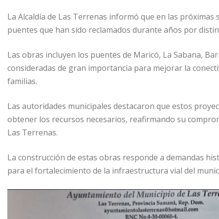
A
ra
b
ar
p
m
o
ti
La Alcaldía de Las Terrenas informó que en las próximas s
puentes que han sido reclamados durante años por distin
p
o
r
k
Las obras incluyen los puentes de Maricó, La Sabana, Barr
consideradas de gran importancia para mejorar la conectivi
familias.
Las autoridades municipales destacaron que estos proyect
obtener los recursos necesarios, reafirmando su comprom
Las Terrenas.
La construcción de estas obras responde a demandas hist
para el fortalecimiento de la infraestructura vial del munic