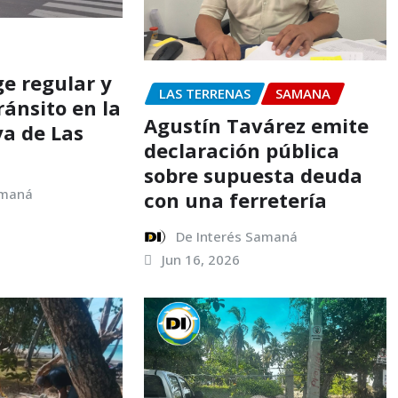
ge regular y
LAS TERRENAS
SAMANA
ránsito en la
Agustín Tavárez emite
ya de Las
declaración pública
sobre supuesta deuda
amaná
con una ferretería
De Interés Samaná
Jun 16, 2026