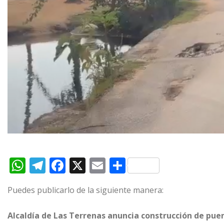
W
T
F
X
E
C
h
el
a
m
o
Puedes publicarlo de la siguiente manera:
at
e
c
ai
m
s
g
e
l
p
Alcaldía de Las Terrenas anuncia construcción de pu