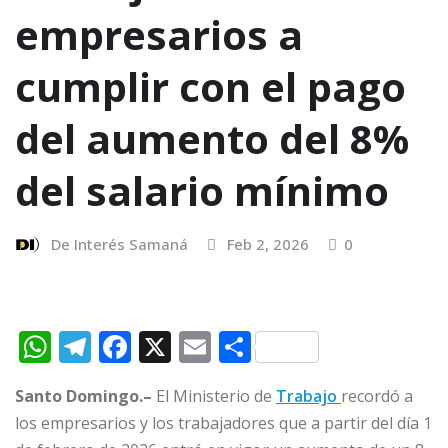
empresarios a
cumplir con el pago
del aumento del 8%
del salario mínimo
De Interés Samaná
Feb 2, 2026
0
W
T
F
X
E
C
h
el
a
m
o
Santo Domingo.–
El Ministerio de
Trabajo
recordó a
at
e
c
ai
m
los empresarios y los trabajadores que a partir del día 1
s
g
e
l
p