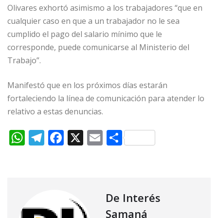
Olivares exhortó asimismo a los trabajadores “que en
cualquier caso en que a un trabajador no le sea
cumplido el pago del salario mínimo que le
corresponde, puede comunicarse al Ministerio del
Trabajo”.
Manifestó que en los próximos días estarán
fortaleciendo la línea de comunicación para atender lo
relativo a estas denuncias.
W
T
F
X
E
C
h
el
a
m
o
at
e
c
ai
m
s
g
e
l
p
A
ra
b
ar
De Interés
p
m
o
ti
Samaná