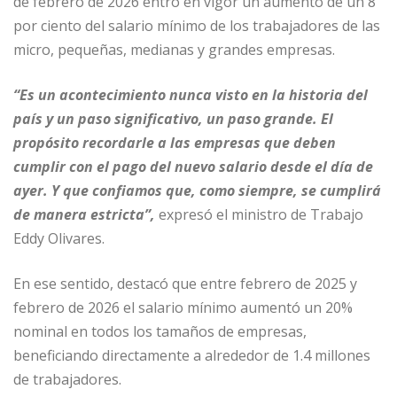
de febrero de 2026 entró en vigor un aumento de un 8
A
ra
b
ar
por ciento del salario mínimo de los trabajadores de las
p
m
o
ti
micro, pequeñas, medianas y grandes empresas.
p
o
r
“Es un acontecimiento nunca visto en la historia del
k
país y un paso significativo, un paso grande. El
propósito recordarle a las empresas que deben
cumplir con el pago del nuevo salario desde el día de
ayer. Y que confiamos que, como siempre, se cumplirá
de manera estricta”,
expresó el ministro de Trabajo
Eddy Olivares.
En ese sentido, destacó que entre febrero de 2025 y
febrero de 2026 el salario mínimo aumentó un 20%
nominal en todos los tamaños de empresas,
beneficiando directamente a alrededor de 1.4 millones
de trabajadores.