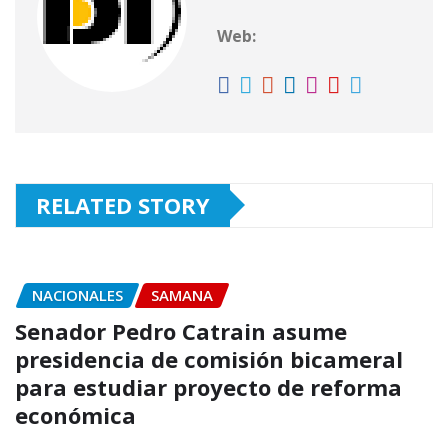
p
o
r
Web:
k
RELATED STORY
NACIONALES
SAMANA
Senador Pedro Catrain asume
presidencia de comisión bicameral
para estudiar proyecto de reforma
económica