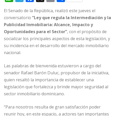
h
el
a
m
o
El Senado de la República, realizó este jueves el
at
e
c
ai
m
conversatorio
“Ley que regula la Intermediación y la
s
g
e
l
p
Publicidad Inmobiliaria: Alcance, Impacto y
A
ra
b
ar
Oportunidades para el Sector”
, con el propósito de
p
m
o
ti
socializar los principales aspectos de esta legislación, y
p
o
r
su incidencia en el desarrollo del mercado inmobiliario
nacional.
k
Las palabras de bienvenida estuvieron a cargo del
senador Rafael Barón Duluc, propulsor de la iniciativa,
quien resaltó la importancia de establecer una
legislación que fortalezca y brinde mayor seguridad al
sector inmobiliario dominicano.
“Para nosotros resulta de gran satisfacción poder
reunir hoy, en este espacio, a actores tan importantes