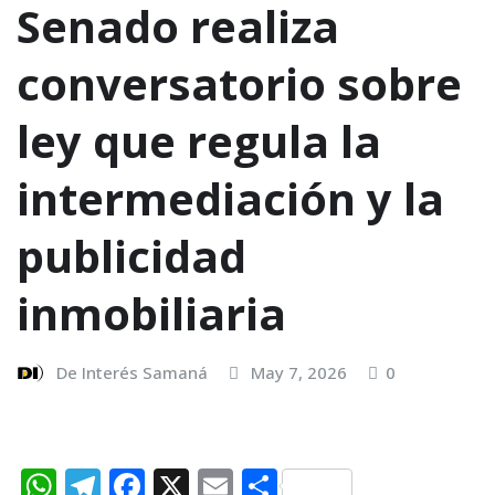
Senado realiza
conversatorio sobre
ley que regula la
intermediación y la
publicidad
inmobiliaria
De Interés Samaná
May 7, 2026
0
W
T
F
X
E
C