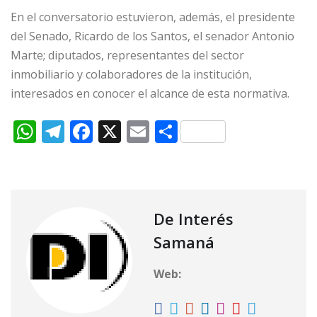
En el conversatorio estuvieron, además, el presidente
del Senado, Ricardo de los Santos, el senador Antonio
Marte; diputados, representantes del sector
inmobiliario y colaboradores de la institución,
interesados en conocer el alcance de esta normativa.
W
T
F
X
E
C
h
el
a
m
o
at
e
c
ai
m
s
g
e
l
p
A
ra
b
ar
De Interés
p
m
o
ti
Samaná
p
o
r
Web:
k