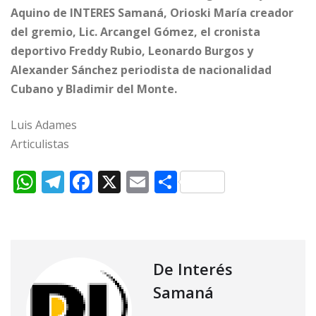
Aquino de INTERES Samaná, Orioski María creador
del gremio, Lic. Arcangel Gómez, el cronista
deportivo Freddy Rubio, Leonardo Burgos y
Alexander Sánchez periodista de nacionalidad
Cubano y Bladimir del Monte.
Luis Adames
Articulistas
W
T
F
X
E
C
h
el
a
m
o
at
e
c
ai
m
s
g
e
l
p
A
ra
b
ar
De Interés
p
m
o
ti
Samaná