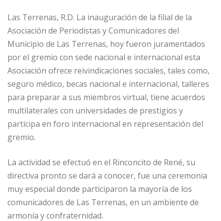
s
g
e
l
p
A
ra
b
ar
Las Terrenas, R.D. La inauguración de la filial de la
p
m
o
ti
Asociación de Periodistas y Comunicadores del
Municipio de Las Terrenas, hoy fueron juramentados
p
o
r
por el gremio con sede nacional e internacional esta
k
Asociación ofrece reivindicaciones sociales, tales como,
seguro médico, becas nacional e internacional, talleres
para preparar a sus miembros virtual, tiene acuerdos
multilaterales con universidades de prestigios y
participa en foro internacional en representación del
gremio.
La actividad se efectuó en el Rinconcito de René, su
directiva pronto se dará a conocer, fue una ceremonia
muy especial donde participaron la mayoría de los
comunicadores de Las Terrenas, en un ambiente de
armonía y confraternidad.