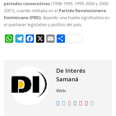
períodos consecutivos
(1998-1999, 1999-2000 y 2000-
2001), cuando militaba en el
Partido Revolucionario
Dominicano (PRD)
, dejando una huella significativa en
el quehacer legislativo y político del país.
W
T
F
X
E
C
h
el
a
m
o
at
e
c
ai
m
s
g
e
l
p
A
ra
b
ar
De Interés
p
m
o
ti
Samaná
p
o
r
Web:
k