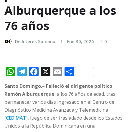
Alburquerque a los
76 años
De Interés Samaná
Ene 30, 2026
0
W
T
F
X
E
C
h
el
a
m
o
Santo Domingo.–
Falleció el dirigente político
at
e
c
ai
m
Ramón Alburquerque
, a los 76 años de edad, tras
s
g
e
l
p
permanecer varios días ingresado en el Centro de
A
ra
b
ar
Diagnóstico Medicina Avanzada y Telemedicina
p
m
o
ti
(
CEDIMAT
), luego de ser trasladado desde los Estados
p
o
r
Unidos a la República Dominicana en una