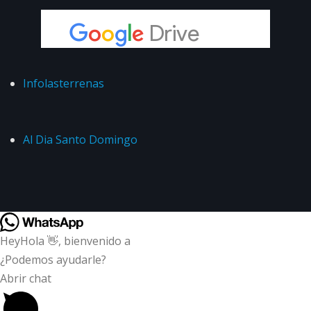
Infolasterrenas
Al Dia Santo Domingo
Hey
Hola
👋, bienvenido a
¿Podemos ayudarle?
Abrir chat