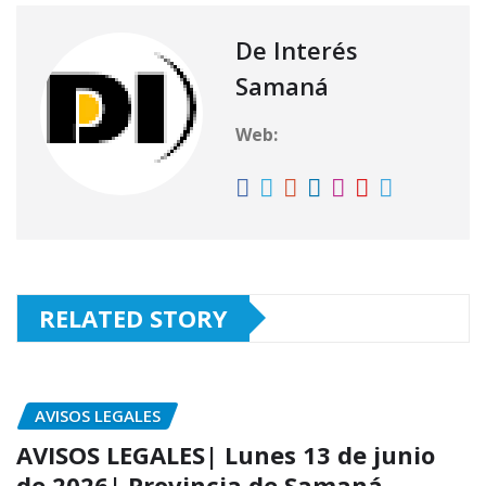
p
m
o
ti
s
g
e
l
p
p
o
r
A
ra
b
ar
De Interés
k
p
m
o
ti
Samaná
p
o
r
Web:
k
RELATED STORY
AVISOS LEGALES
AVISOS LEGALES| Lunes 13 de junio
de 2026| Provincia de Samaná,