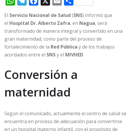
W
T
F
X
E
C
h
el
a
m
o
El
Servicio Nacional de Salud
(
SNS
) informó que
at
e
c
ai
m
el
Hospital Dr. Alberto Zafra
, en
Nagua
, será
s
g
e
l
p
transformado de manera integral y convertido en una
A
ra
b
ar
gran maternidad, como parte del proceso de
p
m
o
ti
fortalecimiento de la
Red Pública
y de los trabajos
p
o
r
acordados entre el
SNS
y el
MIVHED
.
k
Conversión a
maternidad
Según el comunicado, actualmente el centro de salud se
encuentra en proceso de adecuación para convertirse
en un hospital materno infantil, con el propósito de