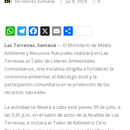
De Interés Samaná
Jul 8, 2026
0
W
T
F
X
E
C
h
el
a
m
o
Las Terrenas, Samaná
— El Ministerio de Medio
at
e
c
ai
m
Ambiente y Recursos Naturales realizará en Las
s
g
e
l
p
Terrenas el Taller de Líderes Ambientales
A
ra
b
ar
Comunitarios, una iniciativa dirigida a fortalecer la
p
m
o
ti
conciencia ambiental, el liderazgo local y la
p
o
r
participación comunitaria en la protección de los
recursos naturales.
k
La actividad se llevará a cabo este jueves 09 de julio, a
las 5:30 p.m., en el salón de actos de la Alcaldía de Las
Terrenas, e incluirá el Taller de Kilómetro Cero