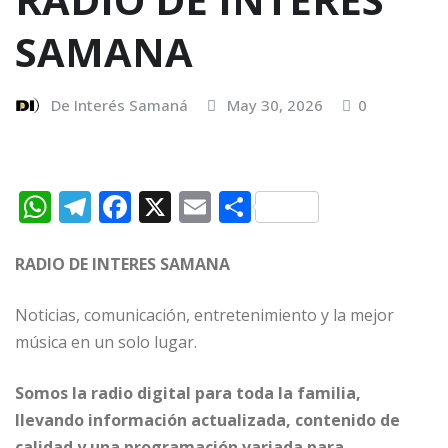
SAMANA
De Interés Samaná
May 30, 2026
0
W
T
F
X
E
C
h
el
a
m
o
at
e
c
ai
m
RADIO DE INTERES SAMANA
s
g
e
l
p
Noticias, comunicación, entretenimiento y la mejor
A
ra
b
ar
música en un solo lugar.
p
m
o
ti
p
o
r
Somos la radio digital para toda la familia,
llevando información actualizada, contenido de
k
calidad y una programación variada para