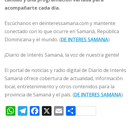
acompañarte cada día.
Escúchanos en deinteressamana.com y mantente
conectado con lo que ocurre en Samaná, República
Dominicana y el mundo. (
DE INTERES SAMANA
)
¡Diario de Interés Samaná, la voz de nuestra gente!
El portal de noticias y radio digital de Diario de Interés
Samaná ofrece cobertura de actualidad, información
local, entretenimiento y otros contenidos para la
provincia de Samaná y el país. (
DE INTERES SAMANA
)
W
T
F
X
E
C
h
el
a
m
o
at
e
c
ai
m