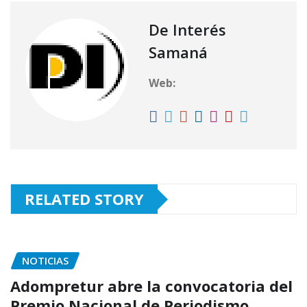
s
g
e
l
p
A
ra
b
ar
De Interés
p
m
o
ti
Samaná
p
o
r
Web:
k
RELATED STORY
NOTICIAS
Adompretur abre la convocatoria del
Premio Nacional de Periodismo