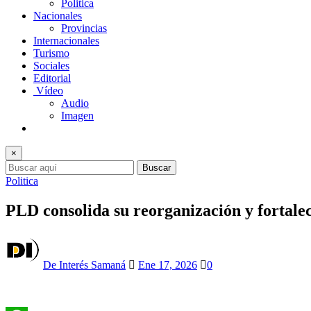
Politica
Nacionales
Provincias
Internacionales
Turismo
Sociales
Editorial
Vídeo
Audio
Imagen
×
Buscar
Politica
PLD consolida su reorganización y fortale
De Interés Samaná
Ene 17, 2026
0