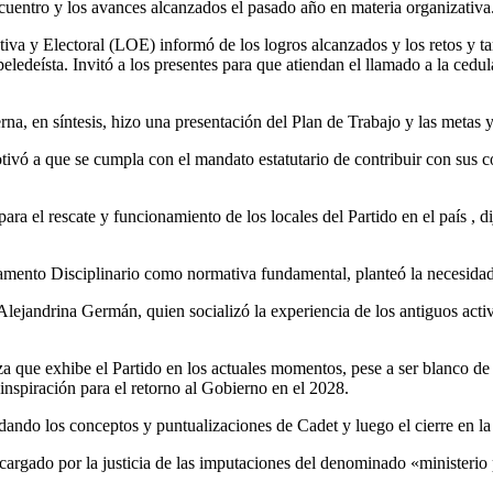
cuentro y los avances alcanzados el pasado año en materia organizativa
va y Electoral (LOE) informó de los logros alcanzados y los retos y tar
 peledeísta. Invitó a los presentes para que atiendan el llamado a la ce
 en síntesis, hizo una presentación del Plan de Trabajo y las metas y 
ivó a que se cumpla con el mandato estatutario de contribuir con sus cot
a el rescate y funcionamiento de los locales del Partido en el país , di
lamento Disciplinario como normativa fundamental, planteó la necesidad
Alejandrina Germán, quien socializó la experiencia de los antiguos activi
za que exhibe el Partido en los actuales momentos, pese a ser blanco de
nspiración para el retorno al Gobierno en el 2028.
endando los conceptos y puntualizaciones de Cadet y luego el cierre en l
argado por la justicia de las imputaciones del denominado «ministeri