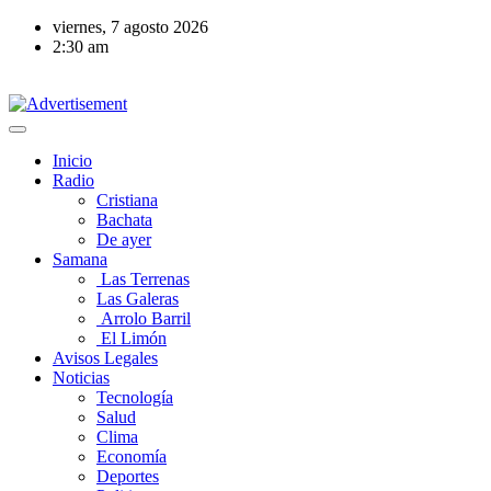
viernes, 7 agosto 2026
2:30 am
Inicio
Radio
Cristiana
Bachata
De ayer
Samana
Las Terrenas
Las Galeras
Arrolo Barril
El Limón
Avisos Legales
Noticias
Tecnología
Salud
Clima
Economía
Deportes