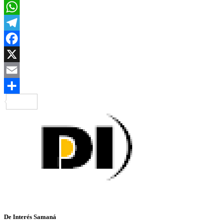
WhatsApp
Telegram
Facebook
X
Email
Compartir
De Interés Samaná