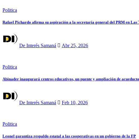
Politica
Rafael Pichardo afirma su aspiración a la secretaría general del PRM en Las
De Interés Samaná
Abr 25, 2026
Politica
Abinader inaugurará centros educativos, un puente y ampliación de acueduct
De Interés Samaná
Feb 10, 2026
Politica
Leonel garantiza respaldo estatal a las cooperativas en un gobierno de la FP