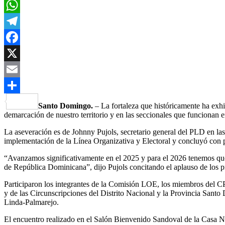
WhatsApp
Telegram
Facebook
X
Email
Compartir
Santo Domingo.
– La fortaleza que históricamente ha exh
demarcación de nuestro territorio y en las seccionales que funcionan en
La aseveración es de Johnny Pujols, secretario general del PLD en las
implementación de la Línea Organizativa y Electoral y concluyó con pan
“Avanzamos significativamente en el 2025 y para el 2026 tenemos que 
de República Dominicana”, dijo Pujols concitando el aplauso de los pr
Participaron los integrantes de la Comisión LOE, los miembros del CP
y de las Circunscripciones del Distrito Nacional y la Provincia Sant
Linda-Palmarejo.
El encuentro realizado en el Salón Bienvenido Sandoval de la Casa Na