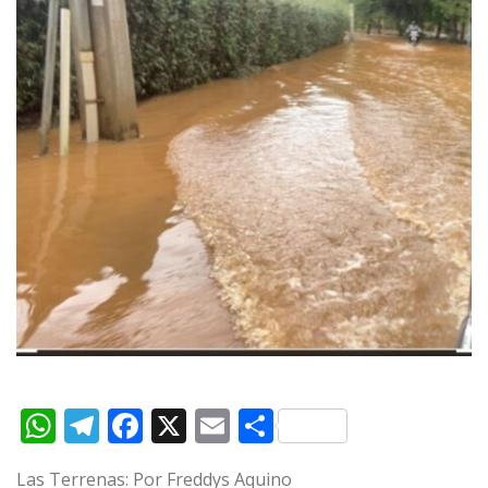
W
T
F
X
E
C
h
el
a
m
o
Las Terrenas: Por Freddys Aquino