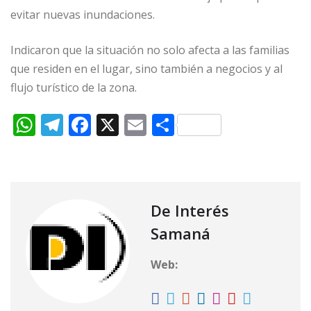
evitar nuevas inundaciones.
Indicaron que la situación no solo afecta a las familias
que residen en el lugar, sino también a negocios y al
flujo turístico de la zona.
W
T
F
X
E
C
h
el
a
m
o
at
e
c
ai
m
s
g
e
l
p
A
ra
b
ar
De Interés
p
m
o
ti
Samaná
p
o
r
Web:
k