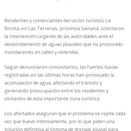
at
e
c
ai
m
s
g
e
l
p
A
ra
b
ar
Residentes y comerciantes del sector turístico La
p
m
o
ti
Bonita, en Las Terrenas, provincia Samaná, solicitaron
la intervención urgente de las autoridades ante el
p
o
r
desbordamiento de aguas pluviales que ha provocado
k
inundaciones en calles y viviendas.
Según denunciaron comunitarios, las fuertes lluvias
registradas en las últimas horas han provocado la
acumulación de agua, afectando el tránsito y
generando preocupación entre los residentes y
visitantes de esta importante zona turística.
Los afectados aseguran que el problema se repite cada
vez que llueve intensamente, por lo que piden una
solución definitiva al sistema de drenaje pluvial para