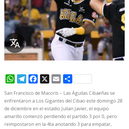
W
T
F
X
E
C
h
el
a
m
o
San Francisco de Macorís – Las Águilas Cibaeñas se
at
e
c
ai
m
enfrentaron a Los Gigantes del Cibao este domingo 28
s
g
e
l
p
de diciembre en el estadio Julian Javier, el equipo
A
ra
b
ar
amarillo comenzó perdiendo el partido 3 por 0, pero
p
m
o
ti
reimpostaron en la 4ta anotando 3 para empatar,