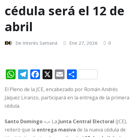
cédula será el 12 de
abril
De Interés Samaná
Ene 27, 2026
0
W
T
F
X
E
C
h
el
a
m
o
El Pleno de la JCE, encabezado por Román Andrés
at
e
c
ai
m
Jáquez Liranzo, participará en la entrega de la primera
s
g
e
l
p
cédula.
A
ra
b
ar
p
m
o
ti
Santo Domingo –.–
La
Junta Central Electoral
(JCE),
reiteró que la
p
entrega masiva
o
de la nueva cédula de
r