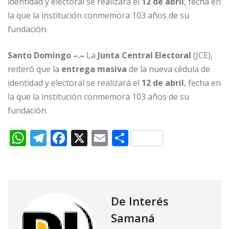
identidad y electoral se realizará el
12 de abril
, fecha en
k
la que la institución conmemora 103 años de su
fundación.
Santo Domingo –.–
La
Junta Central Electoral
(JCE),
reiteró que la
entrega masiva
de la nueva cédula de
identidad y electoral se realizará el
12 de abril
, fecha en
la que la institución conmemora 103 años de su
fundación.
W
T
F
X
E
C
h
el
a
m
o
at
e
c
ai
m
s
g
e
l
p
A
ra
b
ar
De Interés
p
m
o
ti
Samaná