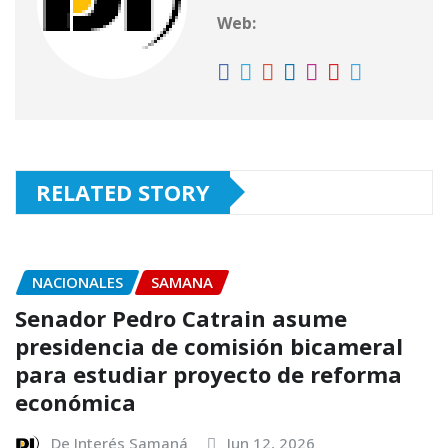
p
o
r
Web:
k
RELATED STORY
NACIONALES
SAMANA
Senador Pedro Catrain asume
presidencia de comisión bicameral
para estudiar proyecto de reforma
económica
De Interés Samaná
Jun 12, 2026