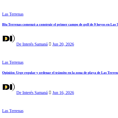
Las Terrenas
Blu Terrenas comenzó a construir el primer campo de golf de 9 hoyos en Las 
De Interés Samaná
Jun 20, 2026
Las Terrenas
Opinión: Urge regular y ordenar el tránsito en la zona de playa de Las Terren
De Interés Samaná
Jun 16, 2026
Las Terrenas