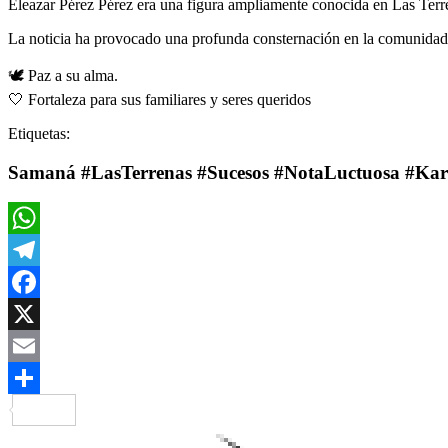
Eleazar Pérez Pérez era una figura ampliamente conocida en Las Terren
La noticia ha provocado una profunda consternación en la comunidad de
🕊️ Paz a su alma.
🤍 Fortaleza para sus familiares y seres queridos
Etiquetas:
Samaná #LasTerrenas #Sucesos #NotaLuctuosa #Kar
WhatsApp
Telegram
Facebook
X
Email
Compartir