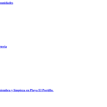
omunidades
etería
embra y limpieza en Playa El Portillo.