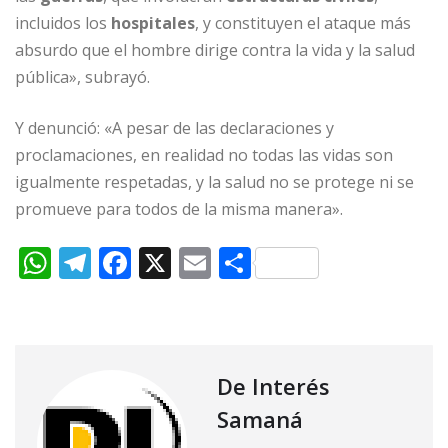
incluidos los
hospitales
, y constituyen el ataque más
absurdo que el hombre dirige contra la vida y la salud
pública», subrayó.
Y denunció: «A pesar de las declaraciones y
proclamaciones, en realidad no todas las vidas son
igualmente respetadas, y la salud no se protege ni se
promueve para todos de la misma manera».
W
T
F
X
E
C
h
el
a
m
o
at
e
c
ai
m
s
g
e
l
p
A
ra
b
ar
De Interés
p
m
o
ti
Samaná