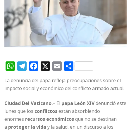
W
T
F
X
E
C
h
el
a
m
o
La denuncia del papa refleja preocupaciones sobre el
at
e
c
ai
m
impacto social y económico del conflicto armado actual.
s
g
e
l
p
A
ra
b
ar
Ciudad Del Vaticano.–
El
papa León XIV
denunció este
p
m
o
ti
lunes que los
conflictos
están absorbiendo
enormes
p
recursos económicos
o
r
que no se destinan
a
proteger la vida
y la salud, en un discurso a los