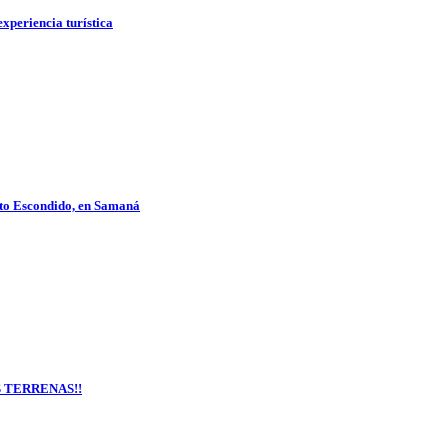
xperiencia turística
rto Escondido, en Samaná
AS TERRENAS!!