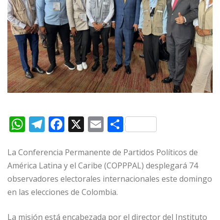
W
T
F
X
E
C
h
el
a
m
o
at
e
c
ai
m
La Conferencia Permanente de Partidos Políticos de
América Latina y el Caribe (COPPPAL) desplegará 74
s
g
e
l
p
observadores electorales internacionales este domingo
A
ra
b
ar
en las elecciones de Colombia.
p
m
o
ti
p
o
r
La misión está encabezada por el director del Instituto