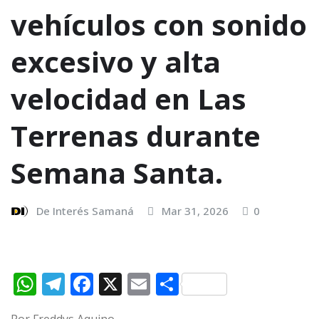
vehículos con sonido
excesivo y alta
velocidad en Las
Terrenas durante
Semana Santa.
De Interés Samaná
Mar 31, 2026
0
W
T
F
X
E
C
h
el
a
m
o
Por Freddys Aquino.