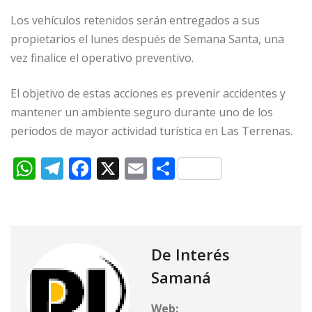
Los vehículos retenidos serán entregados a sus
propietarios el lunes después de Semana Santa, una
vez finalice el operativo preventivo.
El objetivo de estas acciones es prevenir accidentes y
mantener un ambiente seguro durante uno de los
periodos de mayor actividad turística en Las Terrenas.
W
T
F
X
E
C
h
el
a
m
o
at
e
c
ai
m
s
g
e
l
p
A
ra
b
ar
De Interés
p
m
o
ti
Samaná
p
o
r
Web: