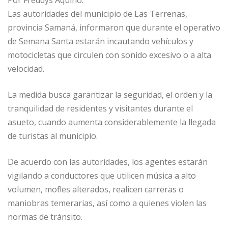
at
e
c
ai
m
Las autoridades del municipio de Las Terrenas,
s
g
e
l
p
provincia Samaná, informaron que durante el operativo
A
ra
b
ar
de Semana Santa estarán incautando vehículos y
p
m
o
ti
motocicletas que circulen con sonido excesivo o a alta
p
o
r
velocidad.
k
La medida busca garantizar la seguridad, el orden y la
tranquilidad de residentes y visitantes durante el
asueto, cuando aumenta considerablemente la llegada
de turistas al municipio.
De acuerdo con las autoridades, los agentes estarán
vigilando a conductores que utilicen música a alto
volumen, mofles alterados, realicen carreras o
maniobras temerarias, así como a quienes violen las
normas de tránsito.