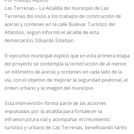
at
e
c
ai
m
Las Terrenas.– La Alcaldía del municipio de Las
s
g
e
l
p
Terrenas dio inicio a los trabajos de construcción de
A
ra
b
ar
aceras y contenes en la calle Bulevar Turístico del
p
m
o
ti
Atlántico, según informó el alcalde de esta
p
o
r
demarcación, Eduardo Esteban.
k
El ejecutivo municipal explicó que en esta primera etapa
del proyecto se contempla la construcción de al menos
un kilómetro de aceras y contenes en cada lado de la
vía, con el objetivo de mejorar la seguridad peatonal, el
orden urbano y la imagen del municipio.
Esta intervención forma parte de las acciones
impulsadas por la alcaldía para fortalecer la
infraestructura vial y acompañar el crecimiento
turístico y urbano de Las Terrenas, beneficiando tanto