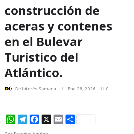
construcción de
aceras y contenes
en el Bulevar
Turístico del
Atlántico.
De Interés Samaná
Ene 28, 2026
0
W
T
F
X
E
C
h
el
a
m
o
Por Freddys Aquino