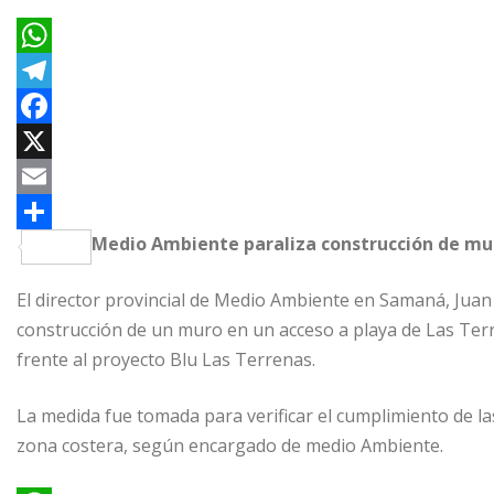
W
h
T
a
e
F
t
l
a
X
s
e
c
E
Medio Ambiente paraliza construcción de mur
A
g
e
m
C
p
r
b
a
o
El director provincial de Medio Ambiente en Samaná, Juan 
p
a
o
i
m
construcción de un muro en un acceso a playa de Las Terren
m
o
l
p
frente al proyecto Blu Las Terrenas.
k
a
La medida fue tomada para verificar el cumplimiento de las
r
zona costera, según encargado de medio Ambiente.
t
i