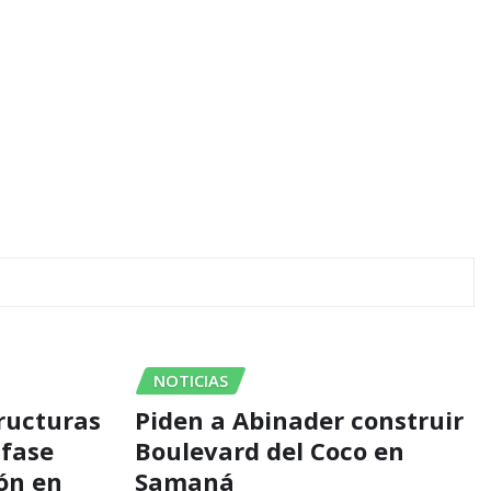
NOTICIAS
ructuras
Piden a Abinader construir
 fase
Boulevard del Coco en
ión en
Samaná