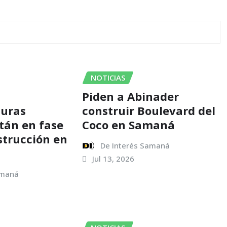
NOTICIAS
Piden a Abinader
turas
construir Boulevard del
stán en fase
Coco en Samaná
strucción en
De Interés Samaná
Jul 13, 2026
amaná