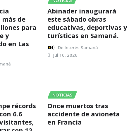
NOTICIAS
cia
Abinader inaugurará
e más de
este sábado obras
llones para
educativas, deportivas y
e y
turísticas en Samaná.
do en Las
De Interés Samaná
Jul 10, 2026
amaná
NOTICIAS
pe récords
Once muertos tras
con 6.6
accidente de avioneta
visitantes,
en Francia
rar con 12