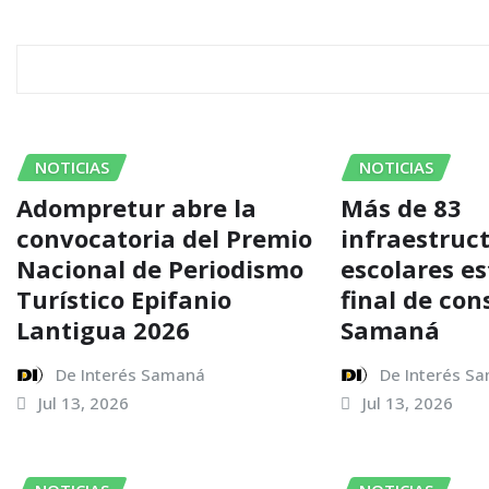
r
RELATED STORY
NOTICIAS
NOTICIAS
Adompretur abre la
Más de 83
convocatoria del Premio
infraestruc
Nacional de Periodismo
escolares e
Turístico Epifanio
final de con
Lantigua 2026
Samaná
De Interés Samaná
De Interés S
Jul 13, 2026
Jul 13, 2026