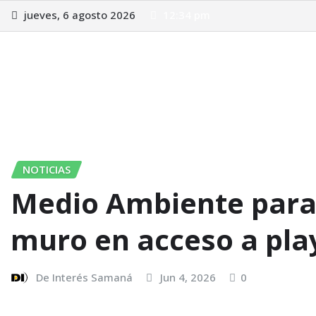
jueves, 6 agosto 2026
12:34 pm
Inicio
Radio
Samana
Avisos Legales
Noticias
N
NOTICIAS
Medio Ambiente paral
muro en acceso a pla
De Interés Samaná
Jun 4, 2026
0