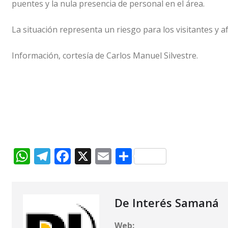
puentes y la nula presencia de personal en el área.
s
g
e
l
p
A
ra
b
ar
La situación representa un riesgo para los visitantes y a
p
m
o
ti
Información, cortesía de Carlos Manuel Silvestre.
p
o
r
k
W
T
F
X
E
C
h
el
a
m
o
at
e
c
ai
m
s
g
e
l
p
De Interés Samaná
A
ra
b
ar
Web: