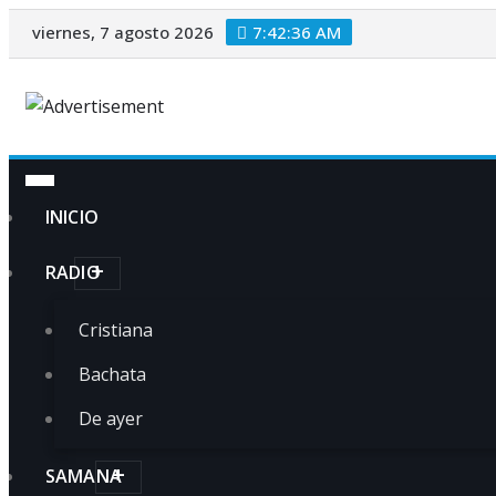
Saltar
viernes, 7 agosto 2026
7:42:37 AM
al
contenido
INICIO
RADIO
Cristiana
Bachata
De ayer
SAMANA