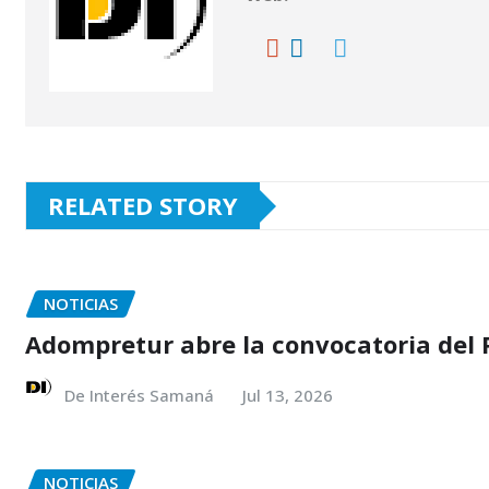
p
m
o
ti
p
o
r
k
RELATED STORY
NOTICIAS
Adompretur abre la convocatoria del 
De Interés Samaná
Jul 13, 2026
NOTICIAS