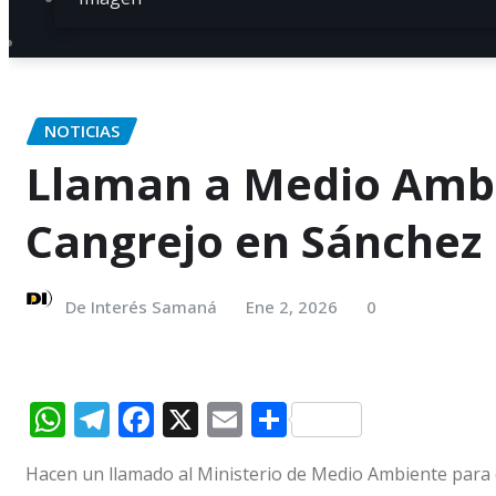
NOTICIAS
Llaman a Medio Ambi
Cangrejo en Sánchez
De Interés Samaná
Ene 2, 2026
0
W
T
F
X
E
C
h
el
a
m
o
Hacen un llamado al Ministerio de Medio Ambiente para q
at
e
c
ai
m