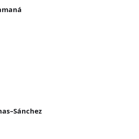
 Samaná
enas–Sánchez