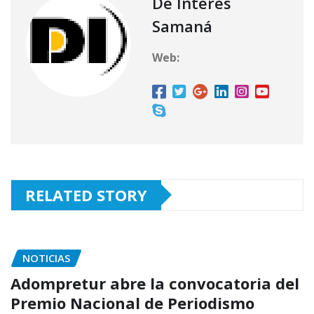
A
ra
b
ar
De Interés
p
m
o
ti
Samaná
p
o
r
Web:
k
RELATED STORY
NOTICIAS
Adompretur abre la convocatoria del
Premio Nacional de Periodismo