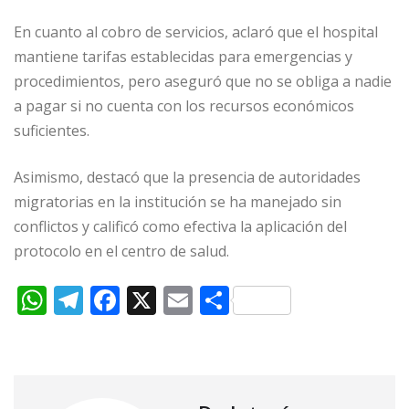
En cuanto al cobro de servicios, aclaró que el hospital
mantiene tarifas establecidas para emergencias y
procedimientos, pero aseguró que no se obliga a nadie
a pagar si no cuenta con los recursos económicos
suficientes.
Asimismo, destacó que la presencia de autoridades
migratorias en la institución se ha manejado sin
conflictos y calificó como efectiva la aplicación del
protocolo en el centro de salud.
W
T
F
X
E
C
h
el
a
m
o
at
e
c
ai
m
s
g
e
l
p