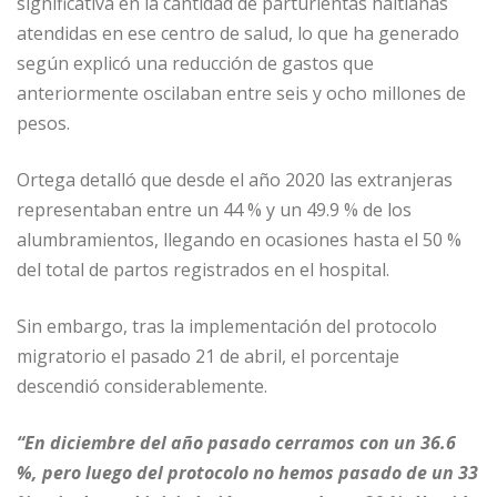
p
m
o
ti
significativa en la cantidad de parturientas haitianas
p
o
r
atendidas en ese centro de salud, lo que ha generado
según explicó una reducción de gastos que
k
anteriormente oscilaban entre seis y ocho millones de
pesos.
Ortega detalló que desde el año 2020 las extranjeras
representaban entre un 44 % y un 49.9 % de los
alumbramientos, llegando en ocasiones hasta el 50 %
del total de partos registrados en el hospital.
Sin embargo, tras la implementación del protocolo
migratorio el pasado 21 de abril, el porcentaje
descendió considerablemente.
“En diciembre del año pasado cerramos con un 36.6
%, pero luego del protocolo no hemos pasado de un 33