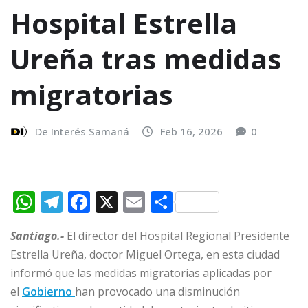
Hospital Estrella
Ureña tras medidas
migratorias
De Interés Samaná
Feb 16, 2026
0
W
T
F
X
E
C
h
el
a
m
o
Santiago.-
El director del Hospital Regional Presidente
at
e
c
ai
m
Estrella Ureña, doctor Miguel Ortega, en esta ciudad
s
g
e
l
p
informó que las medidas migratorias aplicadas por
A
ra
b
ar
el
Gobierno
han provocado una disminución